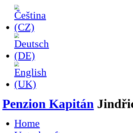
Penzion Kapitán
Jindř
Home