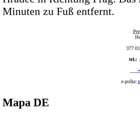
Minuten zu Fuß entfernt.
Pen
He
377 01
tel.:
+42
e-pošta:
Mapa DE