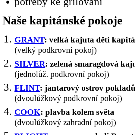
potřeby ke grilování
Naše kapitánské pokoje
GRANT
: velká kajuta dětí kapi
(velký podkrovní pokoj)
SILVER
: zelená smaragdová kaj
(jednolůž. podkrovní pokoj)
FLINT
: jantarový ostrov poklad
(dvoulůžkový podkrovní pokoj)
COOK
: plavba kolem světa
(dvoulůžkový zahradní pokoj)