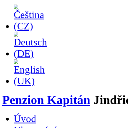
Penzion Kapitán
Jindř
Úvod