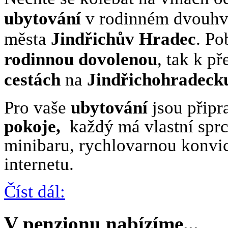
ubytování
v rodinném dvouhvě
města
Jindřichův Hradec
. Po
rodinnou dovolenou
, tak k p
cestách
na
Jindřichohradeck
Pro vaše
ubytování
jsou připr
pokoje,
každý má vlastní spr
minibaru, rychlovarnou konvicí
internetu.
Číst dál:
V penzionu nabízíme...