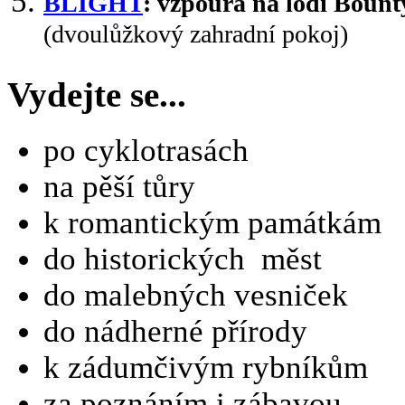
BLIGHT
: vzpoura na lodi Bount
(dvoulůžkový zahradní pokoj)
Vydejte se...
po cyklotrasách
na pěší tůry
k romantickým památkám
do historických měst
do malebných vesniček
do nádherné přírody
k zádumčivým rybníkům
za poznáním i zábavou