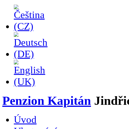
Penzion Kapitán
Jindř
Úvod