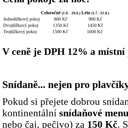
Celoročně
Léto
(1.9. - 26.6.)
(1.7. -31.8.)
Jednolůžkový pokoj
800 Kč
900 Kč
Dvojlůžkový pokoj
1350 Kč
1450 Kč
Trojlůžkový pokoj
1500 Kč
1600 Kč
V ceně je DPH 12% a místní p
Snídaně... nejen pro plavčík
Pokud si přejete dobrou snída
kontinentální
snídaňové men
nebo čaj, pečivo) za
150 Kč
. 