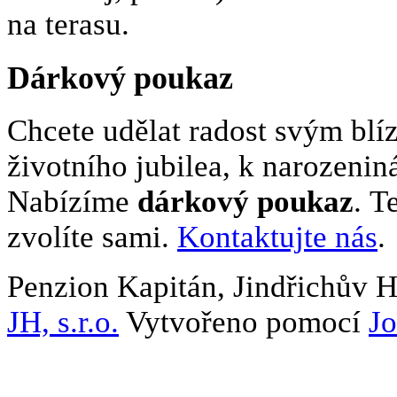
na terasu.
Dárkový poukaz
Chcete udělat radost svým blí
životního jubilea, k narozeni
Nabízíme
dárkový poukaz
. T
zvolíte sami.
Kontaktujte nás
.
Penzion Kapitán, Jindřichův 
JH, s.r.o.
Vytvořeno pomocí
J