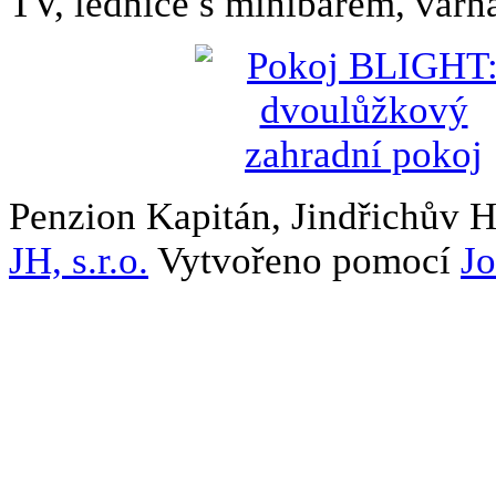
TV, lednice s minibarem, varn
Penzion Kapitán, Jindřichův 
JH, s.r.o.
Vytvořeno pomocí
J