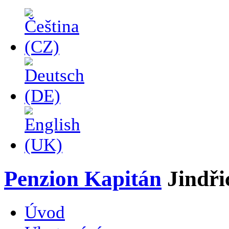
Penzion Kapitán
Jindř
Úvod