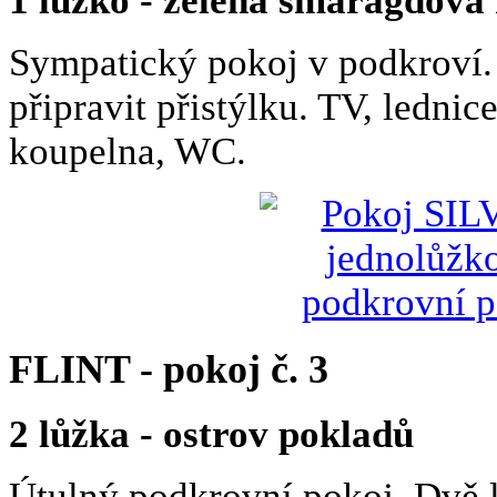
1 lůžko - zelená smaragdová
Sympatický pokoj v podkroví. 
připravit přistýlku. TV, ledni
koupelna, WC.
FLINT - pokoj č. 3
2 lůžka - ostrov pokladů
Útulný podkrovní pokoj. Dvě l