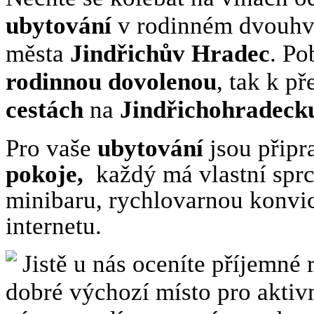
ubytování
v rodinném dvouhvě
města
Jindřichův Hradec
. Po
rodinnou dovolenou
, tak k p
cestách
na
Jindřichohradeck
Pro vaše
ubytování
jsou připr
pokoje,
každý má vlastní spr
minibaru, rychlovarnou konvicí
internetu.
Jistě u nás oceníte příjemné 
dobré výchozí místo pro aktiv