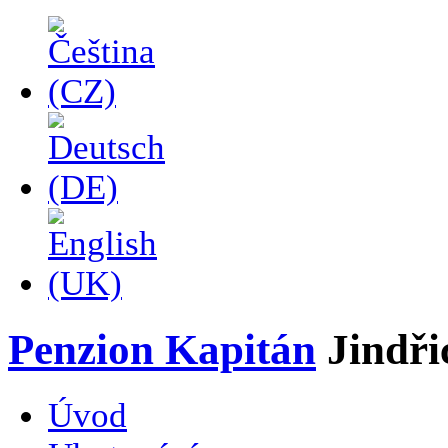
Penzion Kapitán
Jindř
Úvod