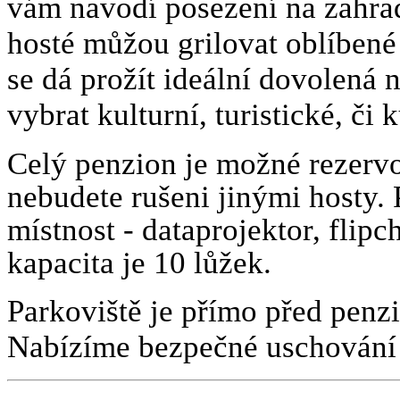
vám navodí posezení na zahrad
hosté můžou grilovat oblíbené
se dá prožít ideální dovolená
vybrat kulturní, turistické, či 
Celý penzion je možné rezerv
nebudete rušeni jinými hosty
místnost - dataprojektor, flipc
kapacita je 10 lůžek.
Parkoviště je přímo před penzi
Nabízíme bezpečné uschování j